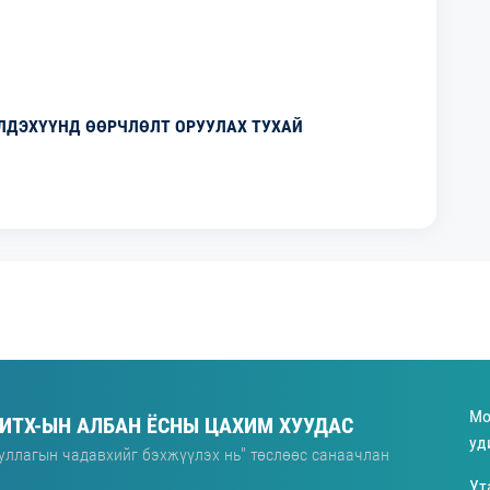
ЛДЭХҮҮНД ӨӨРЧЛӨЛТ ОРУУЛАХ ТУХАЙ
Мо
 ИТХ-ЫН АЛБАН ЁСНЫ ЦАХИМ ХУУДАС
уд
уллагын чадавхийг бэхжүүлэх нь" төслөөс санаачлан
Ут