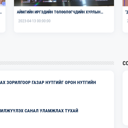
Т
АЙМГИЙН ИРГЭДИЙН ТӨЛӨӨЛӨГЧДИЙН ХУРЛЫН
"
ЭЭЛЖИТ БУС ХI ХУРАЛДААН БОЛЛОО.
2023-04-13 00:00:00
С
АХ ЗОРИЛГООР ГАЗАР НУТГИЙГ ОРОН НУТГИЙН
ШИЛЖҮҮЛЭХ САНАЛ УЛАМЖЛАХ ТУХАЙ