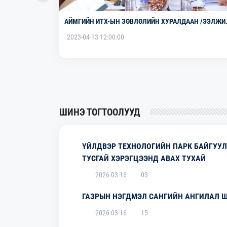
ЛАХ, УУР
АЙМГИЙН ИТХ-ЫН ЗӨВЛӨЛИЙН ХУРАЛДААН /ЭЭЛЖИ
ОХ”
БУС 11 ДҮГЭЭР ХУРАЛДААН/ ХУРАЛДЛАА.
2023-04-13 12:00:00
ШИНЭ ТОГТООЛУУД
ҮЙЛДВЭР ТЕХНОЛОГИЙН ПАРК БАЙГУУЛ
ТУСГАЙ ХЭРЭГЦЭЭНД АВАХ ТУХАЙ
2026-03-16
03
ГАЗРЫН НЭГДМЭЛ САНГИЙН АНГИЛАЛ 
2026-03-16
15