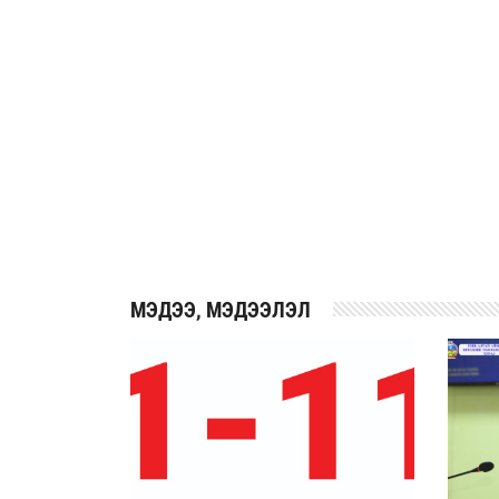
АЛБАН ХААГЧДЫН АЖИЛЛАХ, НИЙГМ
ХЭМЖЭЭНИЙ 2026 ОНЫ ТӨЛӨВЛӨГӨӨ
2026-03-30
MЭДЭЭ, МЭДЭЭЛЭЛ