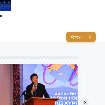
ЙН
Сумууд
18