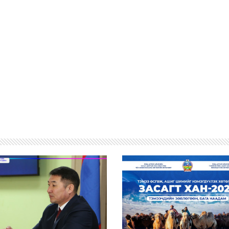
ИЙН БАТАЛГААГ ХАНГАХ ХӨТӨЛБӨРИЙН АРГА