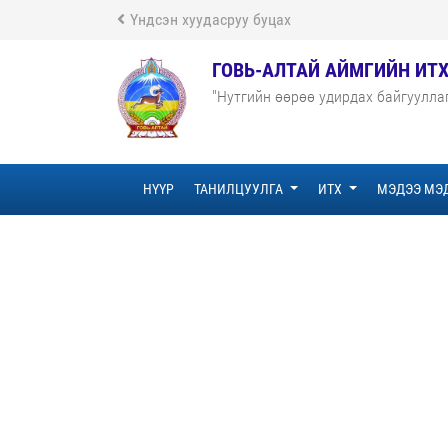
Үндсэн хуудасруу буцах
ГОВЬ-АЛТАЙ АЙМГИЙН ИТ
"Нутгийн өөрөө удирдах байгуулла
НҮҮР
ТАНИЛЦУУЛГА
ИТХ
МЭДЭЭ МЭ