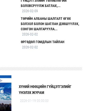
ГҮЙЦЭТГЭЛИЙН ТӨЛӨВЛӨГӨӨГ
БОЛОВСРУУЛЖ БАТЛАХ,...
2026-02-09
ТӨРИЙН АЛБАНЫ ШАЛГАЛТ ӨГӨХ
БОЛЗОЛ БОЛОН ШАТЛАН ДЭВШҮҮЛЭХ,
СОНГОН ШАЛГАРУУЛА...
2026-02-02
ӨРГӨДӨЛ ГОМДЛЫН ТАЙЛАН
2026-02-02
ХҮНИЙ НӨӨЦИЙН ГҮЙЦЭТГЭЛИЙГ
ҮНЭЛЭХ ЖУРАМ
2026-01-19 00:00:00