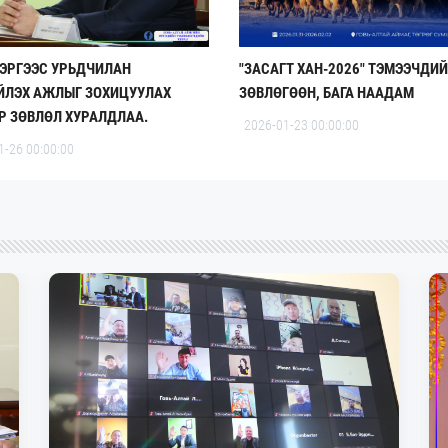
ХЭРГЭЭС УРЬДЧИЛАН
"ЗАСАГТ ХАН-2026" ТЭМЭЭЧДИ
ЙЛЭХ АЖЛЫГ ЗОХИЦУУЛАХ
ЗӨВЛӨГӨӨН, БАГА НААДАМ
Р ЗӨВЛӨЛ ХУРАЛДЛАА.
2026-01-23 00:00:00
1-26 00:00:00