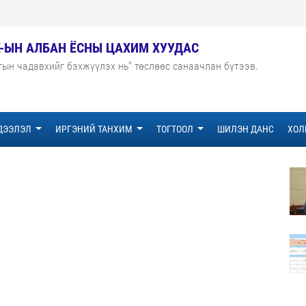
Х-ЫН АЛБАН ЁСНЫ ЦАХИМ ХУУДАС
гын чадавхийг бэхжүүлэх нь" төслөөс санаачлан бүтээв.
ДЭЭЛЭЛ
ИРГЭНИЙ ТАНХИМ
ТОГТООЛ
ШИЛЭН ДАНС
ХОЛ