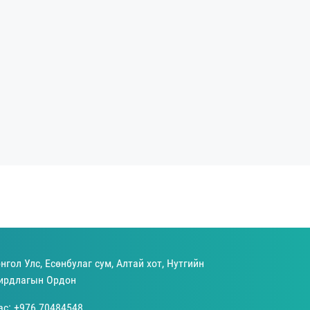
нгол Улс, Есөнбулаг сум, Алтай хот, Нутгийн
ирдлагын Ордон
ас: +976 70484548,