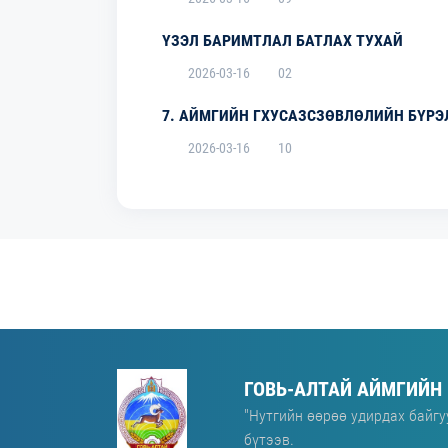
ҮЗЭЛ БАРИМТЛАЛ БАТЛАХ ТУХАЙ
2026-03-16
02
7. АЙМГИЙН ГХУСАЗСЗӨВЛӨЛИЙН БҮРЭ
2026-03-16
10
ГОВЬ-АЛТАЙ АЙМГИЙН
"Нутгийн өөрөө удирдах байгу
бүтээв.