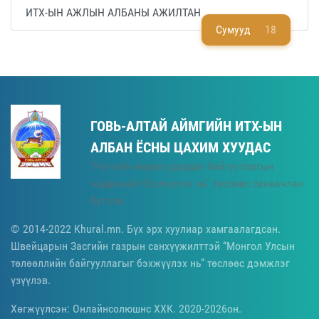
ИТХ-ЫН АЖЛЫН АЛБАНЫ АЖИЛТАН
Сумууд
18
ГОВЬ-АЛТАЙ АЙМГИЙН ИТХ-ЫН
АЛБАН ЁСНЫ ЦАХИМ ХУУДАС
"Нутгийн өөрөө удирдах байгууллагын
чадавхийг бэхжүүлэх нь" төслөөс санаачлан
бүтээв.
© 2014-2022 Khural.mn. Бүх эрх хуулиар хамгаалагдсан.
Швейцарын Засгийн газрын санхүүжилттэй “Монгол Улсын
төлөөллийн байгууллагыг бэхжүүлэх нь” төслөөс дэмжлэг
үзүүлэв.
Хөгжүүлсэн: Онлайнсолюшнс ХХК. 2020-2026он.