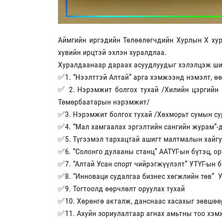
Аймгийн иргэдийн Төлөөлөгчдийн Хурлын X хур
хувийн ирцтэй эхлэн хуралдлаа.
Хуралдаанаар дараах асуудлуудыг хэлэлцэж ш
✅1. “Нээлттэй Алтай” арга хэмжээнд нэмэлт, өө
✅ 2. Нэрэмжит болгох тухай /Хилийн цэргийн .
Төмөрбаатарын нэрэмжит/
✅3. Нэрэмжит болгох тухай /Хөхморьт сумын су
✅4. “Мал хамгаалах эргэлтийн сангийн журам”-д
✅5. Түгээмэл тархацтай ашигт малтмалын хайгу
✅6. “Солонго дулааны станц” ААТҮГ-ын бүтэц, ор
✅7. “Алтай Усан спорт чийрэгжүүлэлт” УТҮГ-ын б
✅8. “Инноваци судалгаа бизнес хөгжлийн төв” 
✅9. Тогтоолд өөрчлөлт оруулах тухай
✅10. Хөрөнгө акталж, данснаас хасахыг зөвшөө
✅11. Ахуйн зориулалтаар агнах амьтны тоо хэм