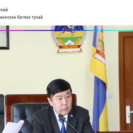
тухай
инэчлэн батлах тухай