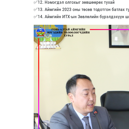
✅12. Нэмэгдэл олгохыг зөвшөөрөх тухай
✅13. Аймгийн 2023 оны төсөв тодотгон батлах 
✅14. Аймгийн ИТХ-ын Зөвлөлийн бүрэлдэхүүн ш