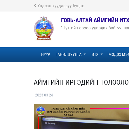
Үндсэн хуудасруу буцах
ГОВЬ-АЛТАЙ АЙМГИЙН ИТ
"Нутгийн өөрөө удирдах байгуулла
НҮҮР
ТАНИЛЦУУЛГА
ИТХ
МЭДЭЭ МЭ
АЙМГИЙН ИРГЭДИЙН ТӨЛӨӨЛӨ
2023-03-24