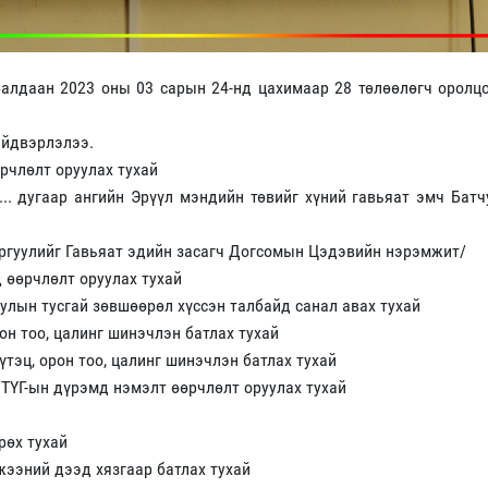
алдаан 2023 оны 03 сарын 24-нд цахимаар 28 төлөөлөгч оролц
ийдвэрлэлээ.
рчлөлт оруулах тухай
.. дугаар ангийн Эрүүл мэндийн төвийг хүний гавьяат эмч Бат
ргуулийг Гавьяат эдийн засагч Догсомын Цэдэвийн нэрэмжит/
 өөрчлөлт оруулах тухай
улын тусгай зөвшөөрөл хүссэн талбайд санал авах тухай
он тоо, цалинг шинэчлэн батлах тухай
үтэц, орон тоо, цалинг шинэчлэн батлах тухай
УТҮГ-ын дүрэмд нэмэлт өөрчлөлт оруулах тухай
рөх тухай
жээний дээд хязгаар батлах тухай