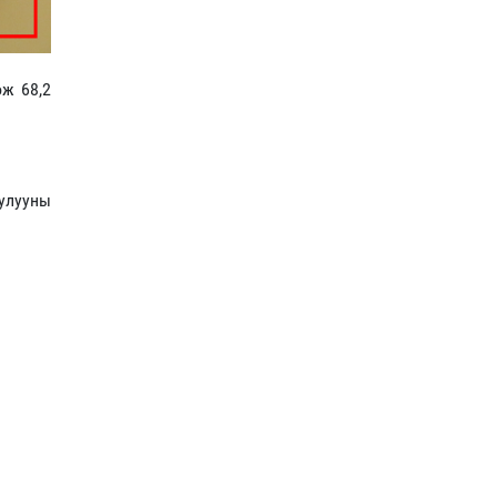
ож 68,2
чулууны