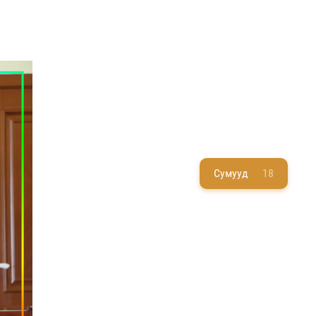
Сумууд
18