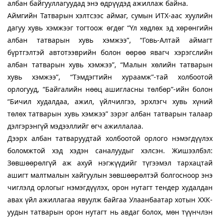
албан байгууллагуудад энэ өдрүүдэд ажиллаж байна.
Аймгийн Татварын хэлтсээс аймаг, сумын ИТХ-аас хуулийн
дагуу хувь хэмжээг тогтоож өгдөг “Үл хөдлөх эд хөрөнгийн
албан татварын хувь хэмжээ”, “Говь-Алтай аймагт
бүртгэлтэй автотээврийн болон өөрөө явагч хэрэгслийн
албан татварын хувь хэмжээ”, “Малын хөлийн татварын
хувь хэмжээ”, “Тэмдэгтийн хураамж”-тай холбоотой
орлогууд, “Байгалийн нөөц ашигласны төлбөр”-ийн болон
“Бичил худалдаа, ажил, үйлчилгээ, эрхлэгч хувь хүний
төлөх татварын хувь хэмжээ” зэрэг албан татварын талаар
дэлгэрэнгүй мэдээллийг өгч ажиллалаа.
Дээрх албан татваруудтай холбоотой орлого нэмэгдүүлэх
боломжтой хэд хэдэн саналуудыг хэлсэн. Жишээлбэл:
Зөвшөөрөлгүй аж ахуй нэгжүүдийг түгээмэл тархацтай
ашигт малтмалын хайгуулын зөвшөөрөлтэй болгосноор энэ
чиглэлд орлогыг нэмэгдүүлэх, орон нутагт тендер худалдан
авах үйл ажиллагаа явуулж байгаа Улаанбаатар хотын ХХК-
уудын татварын орон нутагт нь авдаг болох, мөн түүнчлэн