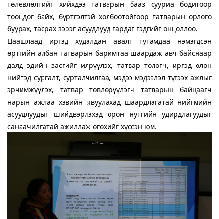
төлөвлөлтийг хийхдээ татварын бааз сууриа бодитоор
тооцдог байх, бүртгэлтэй холбоотойгоор татварын орлого
буурах, тасрах зэрэг асуудлууд гардаг гэдгийг онцоллоо.
Цаашлаад иргэд худалдан авалт тутамдаа нэмэгдсэн
өртгийн албан татварын баримтаа шаардаж авч байснаар
далд эдийн засгийг илрүүлэх, татвар төлөгч, иргэд олон
нийтэд сургалт, сурталчилгаа, мэдээ мэдээлэл түгээх ажлыг
эрчимжүүлэх, татвар төвлөрүүлэгч татварын байцаагч
нарын ажлаа хэвийн явуулахад шаардлагатай нийгмийн
асуудлуудыг шийдвэрлэхэд орон нутгийн удирдлагуудыг
санаачилгатай ажиллаж өгөхийг хүссэн юм.