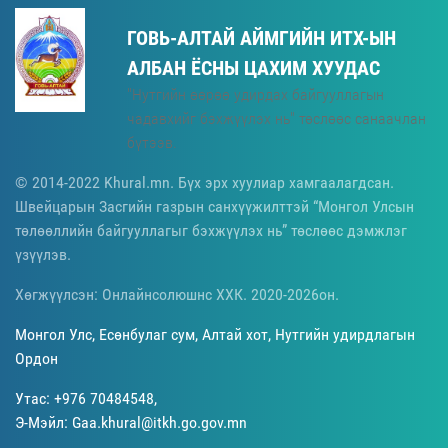
ГОВЬ-АЛТАЙ АЙМГИЙН ИТХ-ЫН
АЛБАН ЁСНЫ ЦАХИМ ХУУДАС
"Нутгийн өөрөө удирдах байгууллагын
чадавхийг бэхжүүлэх нь" төслөөс санаачлан
бүтээв.
© 2014-2022 Khural.mn. Бүх эрх хуулиар хамгаалагдсан.
Швейцарын Засгийн газрын санхүүжилттэй “Монгол Улсын
төлөөллийн байгууллагыг бэхжүүлэх нь” төслөөс дэмжлэг
үзүүлэв.
Хөгжүүлсэн: Онлайнсолюшнс ХХК. 2020-2026он.
Монгол Улс, Есөнбулаг сум, Алтай хот, Нутгийн удирдлагын
Ордон
Утас: +976 70484548,
Э-Мэйл: Gaa.khural@itkh.go.gov.mn