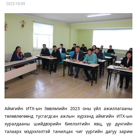
2023-10-09
Аймгийн ИТХ-ын Зөвлөлийн 2023 оны үйл ажиллагааны
төлөвлөгөөнд тусгагдсан ажлын хүрээнд аймгийн ИТХ-ын
хуралдааны шийдвэрийн биелэлтийн явц, үр дүнгийн
талаарх мэдээлэлтэй танилцах чиг үүргийн дагуу зарим