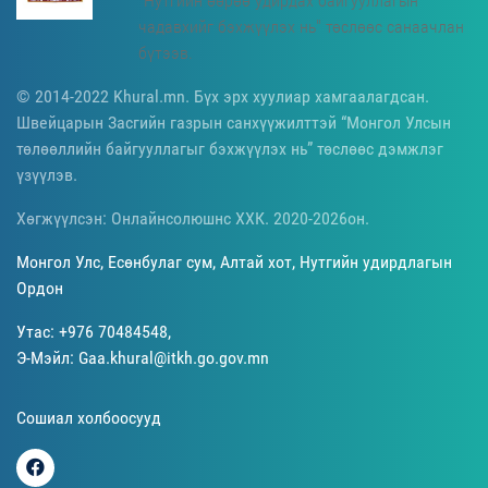
"Нутгийн өөрөө удирдах байгууллагын
чадавхийг бэхжүүлэх нь" төслөөс санаачлан
бүтээв.
© 2014-2022 Khural.mn. Бүх эрх хуулиар хамгаалагдсан.
Швейцарын Засгийн газрын санхүүжилттэй “Монгол Улсын
төлөөллийн байгууллагыг бэхжүүлэх нь” төслөөс дэмжлэг
үзүүлэв.
Хөгжүүлсэн: Онлайнсолюшнс ХХК. 2020-2026он.
Монгол Улс, Есөнбулаг сум, Алтай хот, Нутгийн удирдлагын
Ордон
Утас: +976 70484548,
Э-Мэйл: Gaa.khural@itkh.go.gov.mn
Сошиал холбоосууд