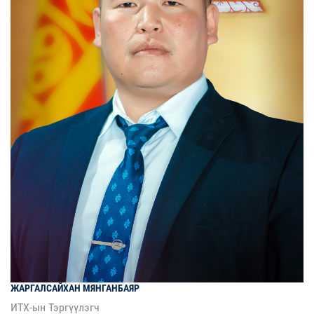
ЖАРГАЛСАЙХАН
МЯНГАНБАЯР
ИТХ-ын Тэргүүлэгч