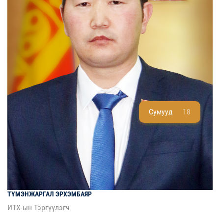
Сумууд
18
ТҮМЭНЖАРГАЛ
ЭРХЭМБАЯР
ИТХ-ын Тэргүүлэгч