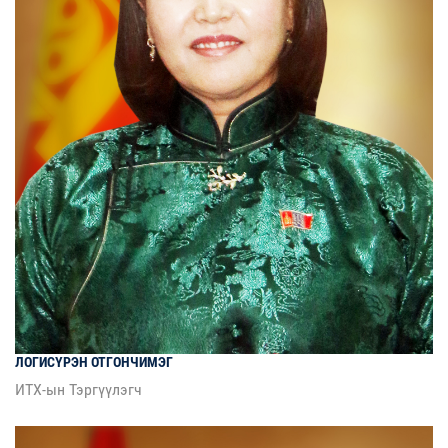
ЛОГИСҮРЭН
ОТГОНЧИМЭГ
ИТХ-ын Тэргүүлэгч