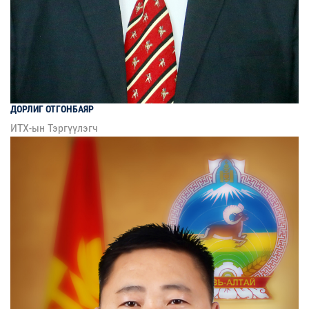
ДОРЛИГ
ОТГОНБАЯР
ИТХ-ын Тэргүүлэгч