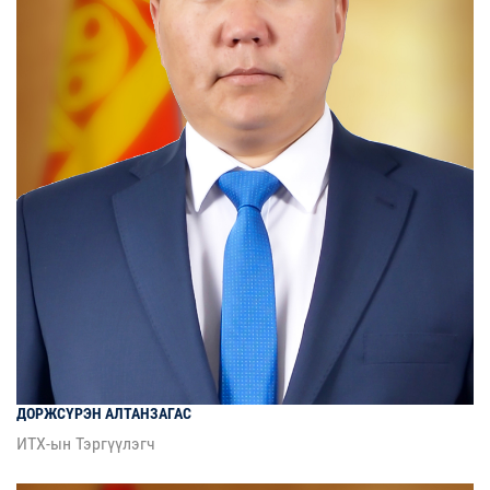
ДОРЖСҮРЭН
АЛТАНЗАГАС
ИТХ-ын Тэргүүлэгч