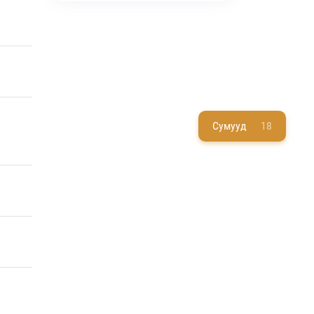
Сумууд
18