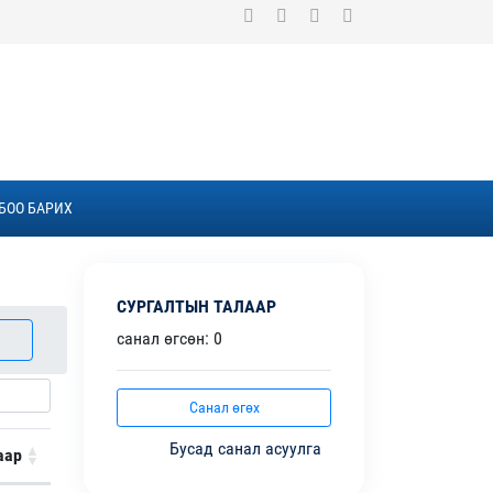
БОО БАРИХ
СУРГАЛТЫН ТАЛААР
санал өгсөн: 0
Санал өгөх
Бусад санал асуулга
аар