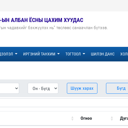
Х-ЫН АЛБАН ЁСНЫ ЦАХИМ ХУУДАС
гын чадавхийг бэхжүүлэх нь" төслөөс санаачлан бүтээв.
ДЭЭЛЭЛ
ИРГЭНИЙ ТАНХИМ
ТОГТООЛ
ШИЛЭН ДАНС
ХОЛ
Шүүж харах
Бүгд
Огноо
Дуг