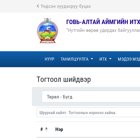
Үндсэн хуудасруу буцах
ГОВЬ-АЛТАЙ АЙМГИЙН ИТ
"Нутгийн өөрөө удирдах байгуулла
НҮҮР
ТАНИЛЦУУЛГА
ИТХ
МЭДЭЭ МЭ
Тогтоол шийдвэр
#
Нэр