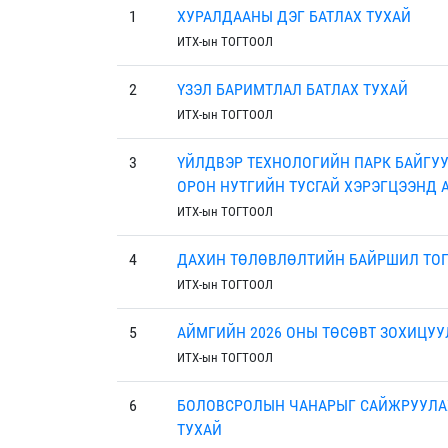
1
ХУРАЛДААНЫ ДЭГ БАТЛАХ ТУХАЙ
ИТХ-ын ТОГТООЛ
2
ҮЗЭЛ БАРИМТЛАЛ БАТЛАХ ТУХАЙ
ИТХ-ын ТОГТООЛ
3
ҮЙЛДВЭР ТЕХНОЛОГИЙН ПАРК БАЙГУУ
ОРОН НУТГИЙН ТУСГАЙ ХЭРЭГЦЭЭНД 
ИТХ-ын ТОГТООЛ
4
ДАХИН ТӨЛӨВЛӨЛТИЙН БАЙРШИЛ ТОГ
ИТХ-ын ТОГТООЛ
5
АЙМГИЙН 2026 ОНЫ ТӨСӨВТ ЗОХИЦУУ
ИТХ-ын ТОГТООЛ
6
БОЛОВСРОЛЫН ЧАНАРЫГ САЙЖРУУЛА
ТУХАЙ