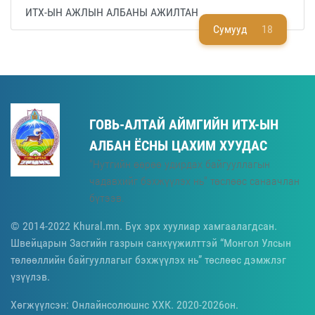
ИТХ-ЫН АЖЛЫН АЛБАНЫ АЖИЛТАН
Сумууд
18
ГОВЬ-АЛТАЙ АЙМГИЙН ИТХ-ЫН
АЛБАН ЁСНЫ ЦАХИМ ХУУДАС
"Нутгийн өөрөө удирдах байгууллагын
чадавхийг бэхжүүлэх нь" төслөөс санаачлан
бүтээв.
© 2014-2022 Khural.mn. Бүх эрх хуулиар хамгаалагдсан.
Швейцарын Засгийн газрын санхүүжилттэй “Монгол Улсын
төлөөллийн байгууллагыг бэхжүүлэх нь” төслөөс дэмжлэг
үзүүлэв.
Хөгжүүлсэн: Онлайнсолюшнс ХХК. 2020-2026он.