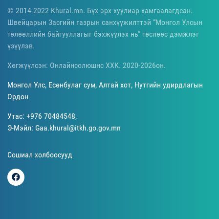
© 2014-2022 Khural.mn. Бүх эрх хуулиар хамгаалагдсан.
Швейцарын Засгийн газрын санхүүжилттэй “Монгол Улсын
төлөөллийн байгууллагыг бэхжүүлэх нь” төслөөс дэмжлэг
үзүүлэв.
Хөгжүүлсэн: Онлайнсолюшнс ХХК. 2020-2026он.
Монгол Улс, Есөнбулаг сум, Алтай хот, Нутгийн удирдлагын
Ордон
Утас: +976 70484548,
Э-Мэйл: Gaa.khural@itkh.go.gov.mn
Сошиал холбоосууд