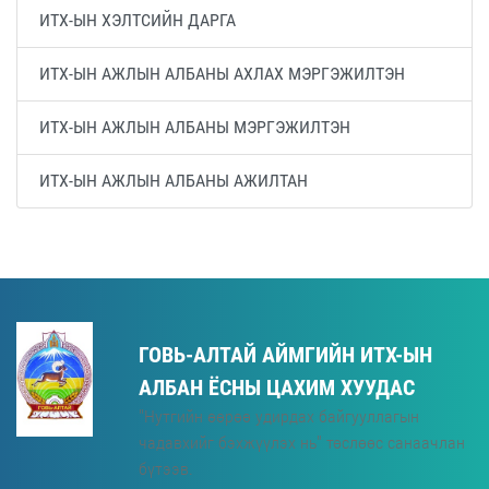
ИТХ-ЫН ХЭЛТСИЙН ДАРГА
ИТХ-ЫН АЖЛЫН АЛБАНЫ АХЛАХ МЭРГЭЖИЛТЭН
ИТХ-ЫН АЖЛЫН АЛБАНЫ МЭРГЭЖИЛТЭН
ИТХ-ЫН АЖЛЫН АЛБАНЫ АЖИЛТАН
ГОВЬ-АЛТАЙ АЙМГИЙН ИТХ-ЫН
АЛБАН ЁСНЫ ЦАХИМ ХУУДАС
"Нутгийн өөрөө удирдах байгууллагын
чадавхийг бэхжүүлэх нь" төслөөс санаачлан
бүтээв.