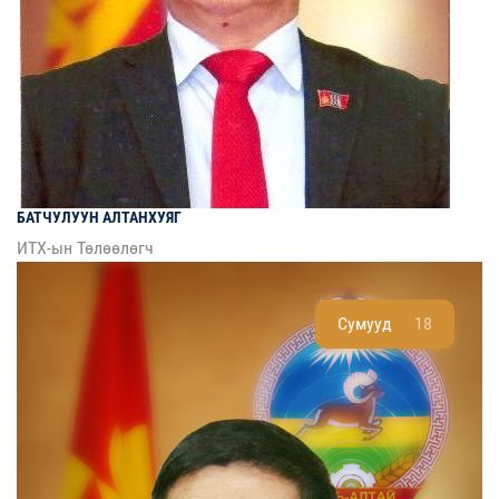
БАТЧУЛУУН
АЛТАНХУЯГ
ИТХ-ын Төлөөлөгч
Сумууд
18