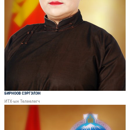
БИРНООВ
СЭРГЭЛЭН
ИТХ-ын Төлөөлөгч