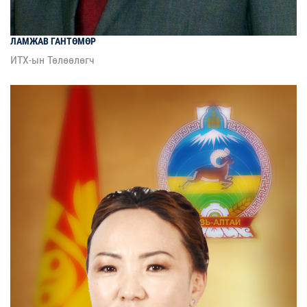
ЛАМЖАВ
ГАНТӨМӨР
ИТХ-ын Төлөөлөгч