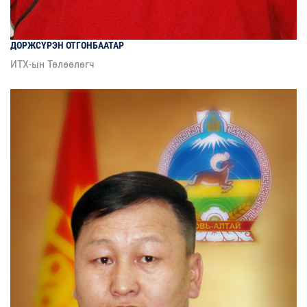
ДОРЖСҮРЭН
ОТГОНБААТАР
ИТХ-ын Төлөөлөгч