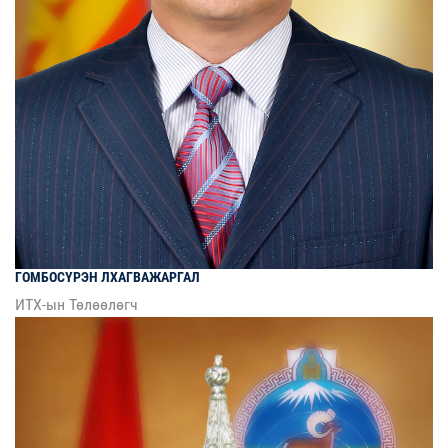
ГОМБОСҮРЭН
ЛХАГВАЖАРГАЛ
ИТХ-ын Төлөөлөгч