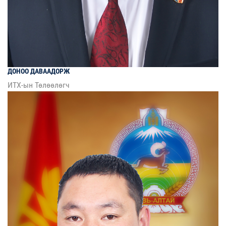
ДОНОО
ДАВААДОРЖ
ИТХ-ын Төлөөлөгч