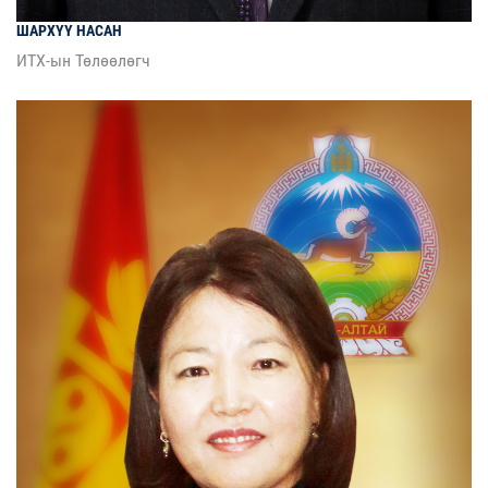
ШАРХҮҮ
НАСАН
ИТХ-ын Төлөөлөгч