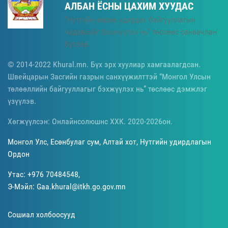
АЛБАН ЁСНЫ ЦАХИМ ХУУДАС
"Нутгийн өөрөө удирдах байгууллагын
чадавхийг бэхжүүлэх нь" төслөөс санаачлан
бүтээв.
© 2014-2022 Khural.mn. Бүх эрх хуулиар хамгаалагдсан.
Швейцарын Засгийн газрын санхүүжилттэй “Монгол Улсын
төлөөллийн байгууллагыг бэхжүүлэх нь” төслөөс дэмжлэг
үзүүлэв.
Хөгжүүлсэн: Онлайнсолюшнс ХХК. 2020-2026он.
Монгол Улс, Есөнбулаг сум, Алтай хот, Нутгийн удирдлагын
Ордон
Утас: +976 70484548,
Э-Мэйл: Gaa.khural@itkh.go.gov.mn
Сошиал холбоосууд