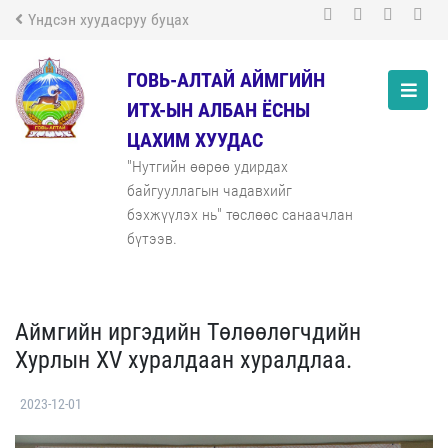
Үндсэн хуудасруу буцах
ГОВЬ-АЛТАЙ АЙМГИЙН
ИТХ-ЫН АЛБАН ЁСНЫ
ЦАХИМ ХУУДАС
"Нутгийн өөрөө удирдах
байгууллагын чадавхийг
бэхжүүлэх нь" төслөөс санаачлан
бүтээв.
Аймгийн иргэдийн Төлөөлөгчдийн
Хурлын XV хуралдаан хуралдлаа.
2023-12-01