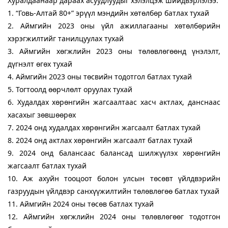
Хуралдаанаар дараах асуудлуудыг хэлэлцэж шийдвэрлэлээ.
1. “Говь-Алтай 80+” эрүүл мэндийн хөтөлбөр батлах тухай
2. Аймгийн 2023 оны үйл ажиллагааны хөтөлбөрийн
хэрэгжилтийг танилцуулах тухай
3. Аймгийн хөгжлийн 2023 оны төлөвлөгөөнд үнэлэлт,
дүгнэлт өгөх тухай
4. Аймгийн 2023 оны төсвийн тодотгол батлах тухай
5. Тогтоолд өөрчлөлт оруулах тухай
6. Худалдах хөрөнгийн жагсаалтаас хасч актлах, данснаас
хасахыг зөвшөөрөх
7. 2024 онд худалдах хөрөнгийн жагсаалт батлах тухай
8. 2024 онд актлах хөрөнгийн жагсаалт батлах тухай
9. 2024 онд балансаас балансад шилжүүлэх хөрөнгийн
жагсаалт батлах тухай
10. Аж ахуйн тооцоот болон улсын төсөвт үйлдвэрийн
газруудын үйлдвэр санхүүжилтийн төлөвлөгөө батлах тухай
11. Аймгийн 2024 оны төсөв батлах тухай
12. Аймгийн хөгжлийн 2024 оны төлөвлөгөөг тодотгон