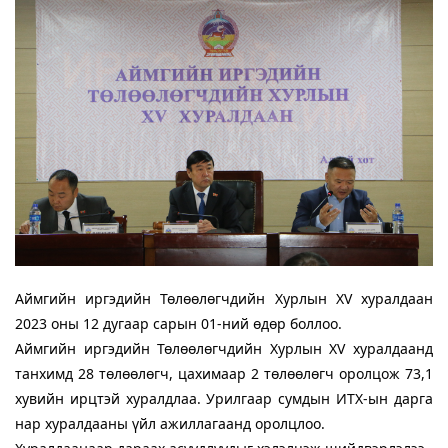
Аймгийн иргэдийн Төлөөлөгчдийн Хурлын XV хуралдаан
2023 оны 12 дугаар сарын 01-ний өдөр боллоо.
Аймгийн иргэдийн Төлөөлөгчдийн Хурлын XV хуралдаанд
танхимд 28 төлөөлөгч, цахимаар 2 төлөөлөгч оролцож 73,1
хувийн ирцтэй хуралдлаа. Урилгаар сумдын ИТХ-ын дарга
нар хуралдааны үйл ажиллагаанд оролцлоо.