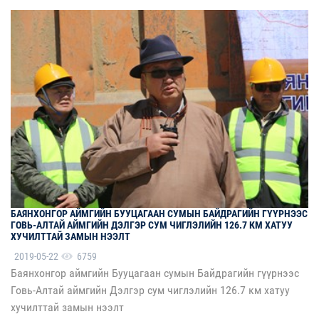
БАЯНХОНГОР АЙМГИЙН БУУЦАГААН СУМЫН БАЙДРАГИЙН ГҮҮРНЭЭС
ГОВЬ-АЛТАЙ АЙМГИЙН ДЭЛГЭР СУМ ЧИГЛЭЛИЙН 126.7 КМ ХАТУУ
ХУЧИЛТТАЙ ЗАМЫН НЭЭЛТ
2019-05-22
6759
Баянхонгор аймгийн Бууцагаан сумын Байдрагийн гүүрнээс
Говь-Алтай аймгийн Дэлгэр сум чиглэлийн 126.7 км хатуу
хучилттай замын нээлт