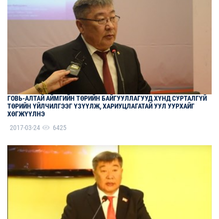
ГОВЬ-АЛТАЙ АЙМГИЙН ТӨРИЙН БАЙГУУЛЛАГУУД ХҮНД СУРТАЛГҮЙ
ТӨРИЙН ҮЙЛЧИЛГЭЭГ ҮЗҮҮЛЖ, ХАРИУЦЛАГАТАЙ УУЛ УУРХАЙГ
ХӨГЖҮҮЛНЭ
2017-03-24
6425