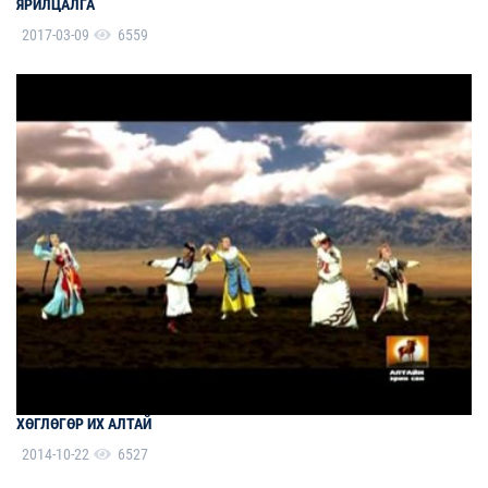
ЯРИЛЦАЛГА
2017-03-09
6559
ХӨГЛӨГӨР ИХ АЛТАЙ
2014-10-22
6527