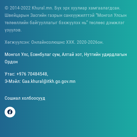
© 2014-2022 Khural.mn. Бүх эрх хуулиар хамгаалагдсан.
Швейцарын Засгийн газрын санхүүжилттэй “Монгол Улсын
төлөөллийн байгууллагыг бэхжүүлэх нь” төслөөс дэмжлэг
үзүүлэв.
Хөгжүүлсэн: Онлайнсолюшнс ХХК. 2020-2026он.
Монгол Улс, Есөнбулаг сум, Алтай хот, Нутгийн удирдлагын
Ордон
Утас: +976 70484548,
Э-Мэйл: Gaa.khural@itkh.go.gov.mn
Сошиал холбоосууд