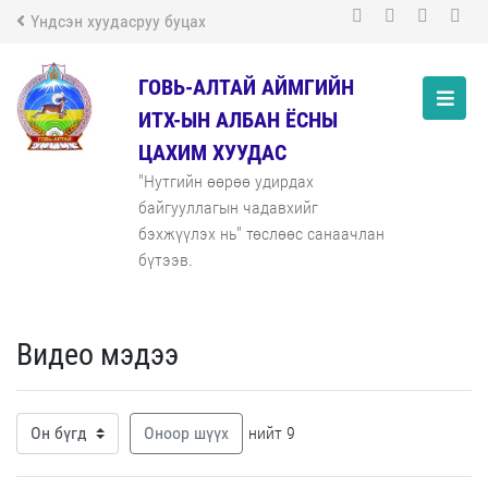
Үндсэн хуудасруу буцах
ГОВЬ-АЛТАЙ АЙМГИЙН
ИТХ-ЫН АЛБАН ЁСНЫ
ЦАХИМ ХУУДАС
"Нутгийн өөрөө удирдах
байгууллагын чадавхийг
бэхжүүлэх нь" төслөөс санаачлан
бүтээв.
Видео мэдээ
Оноор шүүх
нийт 9