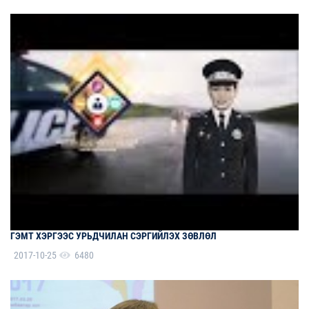
ГЭМТ ХЭРГЭЭС УРЬДЧИЛАН СЭРГИЙЛЭХ ЗӨВЛӨЛ
2017-10-25
6480