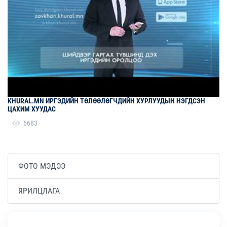
KHURAL.MN ИРГЭДИЙН ТӨЛӨӨЛӨГЧДИЙН ХУРЛУУДЫН НЭГДСЭН
ЦАХИМ ХУУДАС
6683
ФОТО МЭДЭЭ
ЯРИЛЦЛАГА