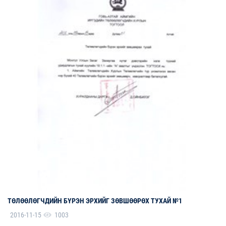
ТӨЛӨӨЛӨГЧДИЙН БҮРЭН ЭРХИЙГ ЗӨВШӨӨРӨХ ТУХАЙ №1
2016-11-15
1003