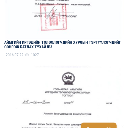
АЙМГИЙН ИРГЭДИЙН ТӨЛӨӨЛӨГЧДИЙН ХУРЛЫН ТЭРГҮҮЛЭГЧДИЙГ
СОНГОЖ БАТЛАХ ТУХАЙ №3
2016-07-22
1027