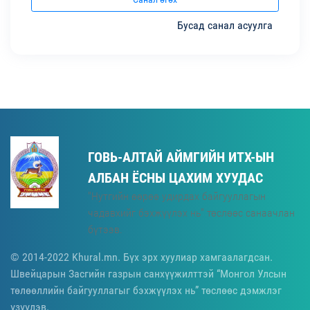
Бусад санал асуулга
ГОВЬ-АЛТАЙ АЙМГИЙН ИТХ-ЫН
АЛБАН ЁСНЫ ЦАХИМ ХУУДАС
"Нутгийн өөрөө удирдах байгууллагын
чадавхийг бэхжүүлэх нь" төслөөс санаачлан
бүтээв.
© 2014-2022 Khural.mn. Бүх эрх хуулиар хамгаалагдсан.
Швейцарын Засгийн газрын санхүүжилттэй “Монгол Улсын
төлөөллийн байгууллагыг бэхжүүлэх нь” төслөөс дэмжлэг
үзүүлэв.