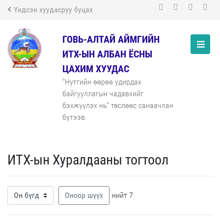
Үндсэн хуудасруу буцах
ГОВЬ-АЛТАЙ АЙМГИЙН
ИТХ-ЫН АЛБАН ЁСНЫ
ЦАХИМ ХУУДАС
"Нутгийн өөрөө удирдах
байгууллагын чадавхийг
бэхжүүлэх нь" төслөөс санаачлан
бүтээв.
ИТХ-ын Хуралдааны тогтоол
Оноор шүүх
нийт 7