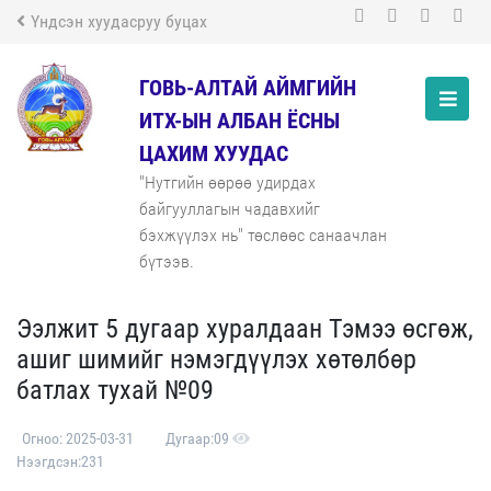
Үндсэн хуудасруу буцах
ГОВЬ-АЛТАЙ АЙМГИЙН
ИТХ-ЫН АЛБАН ЁСНЫ
ЦАХИМ ХУУДАС
"Нутгийн өөрөө удирдах
байгууллагын чадавхийг
бэхжүүлэх нь" төслөөс санаачлан
бүтээв.
Ээлжит 5 дугаар хуралдаан Тэмээ өсгөж,
ашиг шимийг нэмэгдүүлэх хөтөлбөр
батлах тухай №09
Огноо: 2025-03-31
Дугаар:09
Нээгдсэн:231