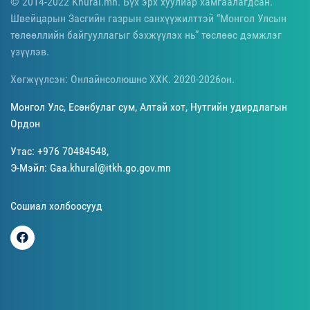
© 2014-2022 Khural.mn. Бүх эрх хуулиар хамгаалагдсан.
Швейцарын Засгийн газрын санхүүжилттэй “Монгол Улсын
төлөөллийн байгууллагыг бэхжүүлэх нь” төслөөс дэмжлэг
үзүүлэв.
Хөгжүүлсэн: Онлайнсолюшнс ХХК. 2020-2026он.
Монгол Улс, Есөнбулаг сум, Алтай хот, Нутгийн удирдлагын
Ордон
Утас: +976 70484548,
Э-Мэйл: Gaa.khural@itkh.go.gov.mn
Сошиал холбоосууд