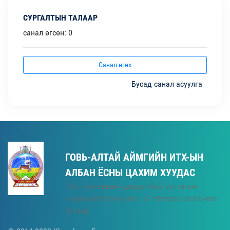
СУРГАЛТЫН ТАЛААР
санал өгсөн: 0
Санал өгөх
Бусад санал асуулга
ГОВЬ-АЛТАЙ АЙМГИЙН ИТХ-ЫН
АЛБАН ЁСНЫ ЦАХИМ ХУУДАС
"Нутгийн өөрөө удирдах байгууллагын
чадавхийг бэхжүүлэх нь" төслөөс санаачлан
бүтээв.