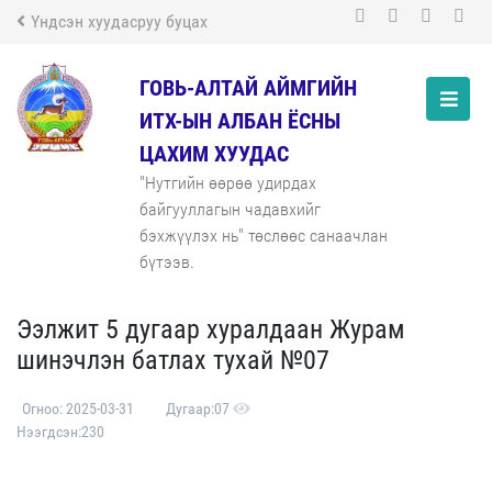
Үндсэн хуудасруу буцах
ГОВЬ-АЛТАЙ АЙМГИЙН
ИТХ-ЫН АЛБАН ЁСНЫ
ЦАХИМ ХУУДАС
"Нутгийн өөрөө удирдах
байгууллагын чадавхийг
бэхжүүлэх нь" төслөөс санаачлан
бүтээв.
Ээлжит 5 дугаар хуралдаан Журам
шинэчлэн батлах тухай №07
Огноо: 2025-03-31
Дугаар:07
Нээгдсэн:230