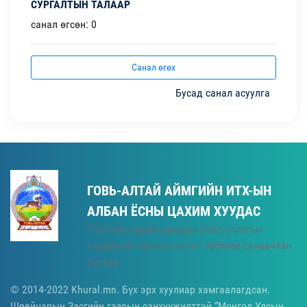
СУРГАЛТЫН ТАЛААР
санал өгсөн: 0
Санал өгөх
Бусад санал асуулга
ГОВЬ-АЛТАЙ АЙМГИЙН ИТХ-ЫН
АЛБАН ЁСНЫ ЦАХИМ ХУУДАС
"Нутгийн өөрөө удирдах байгууллагын
чадавхийг бэхжүүлэх нь" төслөөс санаачлан
бүтээв.
© 2014-2022 Khural.mn. Бүх эрх хуулиар хамгаалагдсан.
Швейцарын Засгийн газрын санхүүжилттэй “Монгол Улсын