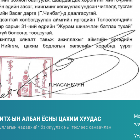
Мо
 ИТХ-ЫН АЛБАН ЁСНЫ ЦАХИМ ХУУДАС
уд
уллагын чадавхийг бэхжүүлэх нь" төслөөс санаачлан
Ут