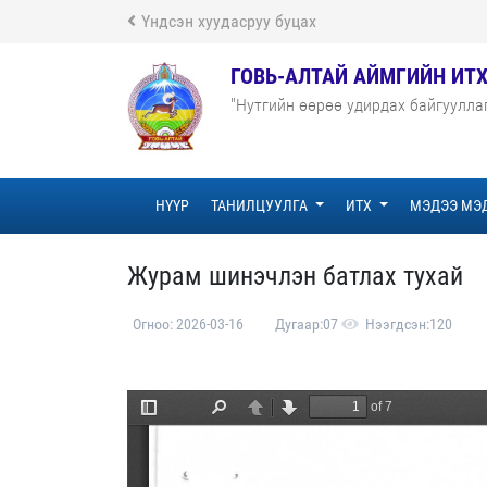
Үндсэн хуудасруу буцах
ГОВЬ-АЛТАЙ АЙМГИЙН ИТ
"Нутгийн өөрөө удирдах байгуулла
НҮҮР
ТАНИЛЦУУЛГА
ИТХ
МЭДЭЭ МЭ
Журам шинэчлэн батлах тухай
Огноо: 2026-03-16
Дугаар:07
Нээгдсэн:120