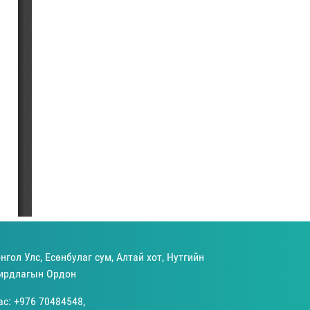
нгол Улс, Есөнбулаг сум, Алтай хот, Нутгийн
ирдлагын Ордон
ас: +976 70484548,