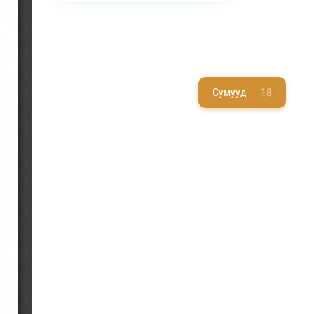
Сумууд
18