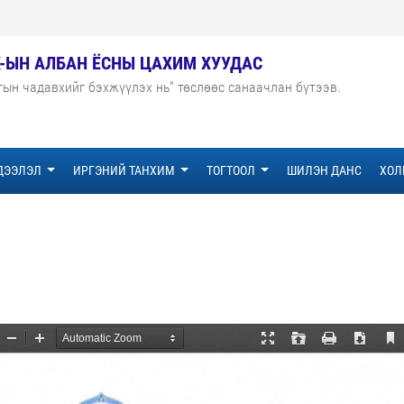
Х-ЫН АЛБАН ЁСНЫ ЦАХИМ ХУУДАС
гын чадавхийг бэхжүүлэх нь" төслөөс санаачлан бүтээв.
ДЭЭЛЭЛ
ИРГЭНИЙ ТАНХИМ
ТОГТООЛ
ШИЛЭН ДАНС
ХОЛ