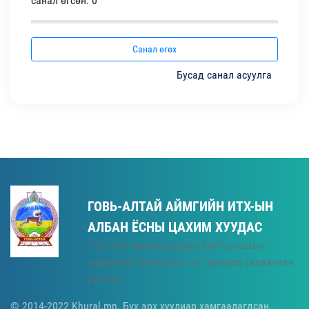
санал өгсөн: 0
Санал өгөх
Бусад санал асуулга
ГОВЬ-АЛТАЙ АЙМГИЙН ИТХ-ЫН
АЛБАН ЁСНЫ ЦАХИМ ХУУДАС
"Нутгийн өөрөө удирдах байгууллагын
чадавхийг бэхжүүлэх нь" төслөөс санаачлан
бүтээв.
© 2014-2022 Khural.mn. Бүх эрх хуулиар хамгаалагдсан.