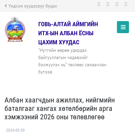
Үндсэн хуудасруу буцах
ГОВЬ-АЛТАЙ АЙМГИЙН
ИТХ-ЫН АЛБАН ЁСНЫ
ЦАХИМ ХУУДАС
"Нутгийн өөрөө удирдах
байгууллагын чадавхийг
бэхжүүлэх нь" төслөөс санаачлан
бүтээв.
Албан хаагчдын ажиллах, нийгмийн
баталгааг хангах хөтөлбөрийн арга
хэмжээний 2026 оны төлөвлөгөө
2026-03-30